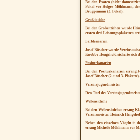
Bei den Exoten (nicht domestizier
Pokal vor Holger Möhlmann, der 
Brüggemann (3. Pokal).
Großsittiche
Bei den Großsittichen wurde Hei
ersten drei Leistungsplaketten er
Farbkanarien
Josef Büscher wurde Vereinsmeist
Knobbe-Hengehold sicherte sich di
Positurkanarien
Bei den Positurkanarien errang J
Josef Büscher (2. und 3. Plakette).
Vereinsjugendmeister
Den Titel des Vereinsjugendmeist
Wellensittiche
Bei den Wellensittichen errang Kl
Vereinsmeister. Heinrich Hengehol
Neben den einzelnen Vögeln in de
errang Michelle Möhlmann vor Ma