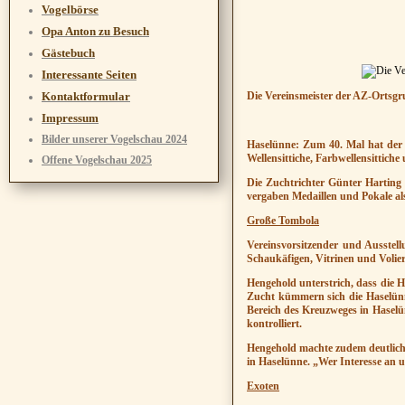
Vogelbörse
Opa Anton zu Besuch
Gästebuch
Interessante Seiten
Kontaktformular
Die Vereins
meister der AZ-Ortsgr
Impressum
Bilder unserer Vogelschau 2024
Haselünne: Zum 40. Mal hat der 
Wellensittiche, Farbwellensittich
Offene Vogelschau 2025
Die Zuchtrichter Günter Harting 
vergaben Medaillen und Pokale al
Große Tombola
Vereinsvorsitzender und Ausstell
Schaukäfigen, Vitrinen und Volie
Hengehold unterstrich, dass die
Zucht kümmern sich die Haselünne
Bereich des Kreuzweges in Haselü
kontrolliert.
Hengehold machte zudem deutlich,
in Haselünne. „Wer Interesse an 
Exoten