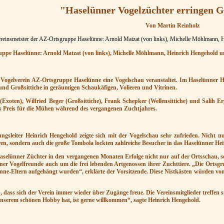
"Haselünner Vogelzüchter erringen 
Von Martin Reinholz
uppe Haselünne: Arnold Matzat (von links), Michelle Möhlmann, Heinrich Hengehold un
Vogelverein AZ-Ortsgruppe Haselünne eine Vogelschau veranstaltet. Im Haselünner He
e und Großsittiche in geräumigen Schaukäfigen, Volieren und Vitrinen.
(Exoten), Wilfried Beger (Großsittiche), Frank Schepker (Wellensittiche) und Salih E
s Preis für die Mühen während des vergangenen Zuchtjahres.
ungsleiter Heinrich Hengehold zeigte sich mit der Vogelschau sehr zufrieden. Nicht n
ren, sondern auch die große Tombola lockten zahlreiche Besucher in das Haselünner He
 Haselünner Züchter in den vergangenen Monaten Erfolge nicht nur auf der Ortsschau
r Vogelfreunde auch um die frei lebenden Artgenossen ihrer Zuchttiere. „Die Ortsgru
nne-Eltern aufgehängt wurden“, erklärte der Vorsitzende. Diese Nistkästen würden von
 dass sich der Verein immer wieder über Zugänge freue. Die Vereinsmitglieder treffen 
unserem schönen Hobby hat, ist gerne willkommen“, sagte Heinrich Hengehold.