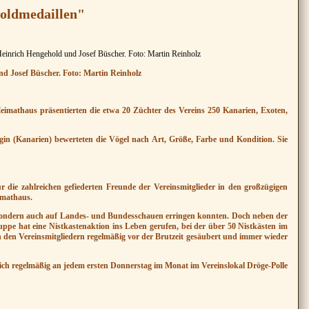
Goldmedaillen"
d Josef Büscher. Foto: Martin Reinholz
imathaus präsentierten die etwa 20 Züchter des Vereins 250 Kanarien, Exoten,
rgin (Kanarien) bewerteten die Vögel nach Art, Größe, Farbe und Kondition. Sie
ur die zahlreichen gefiederten Freunde der Vereinsmitglieder in den großzügigen
imathaus.
, sondern auch auf Landes- und Bundesschauen erringen konnten. Doch neben der
ppe hat eine Nistkastenaktion ins Leben gerufen, bei der über 50 Nistkästen im
 den Vereinsmitgliedern regelmäßig vor der Brutzeit gesäubert und immer wieder
sich regelmäßig an jedem ersten Donnerstag im Monat im Vereinslokal Dröge-Polle