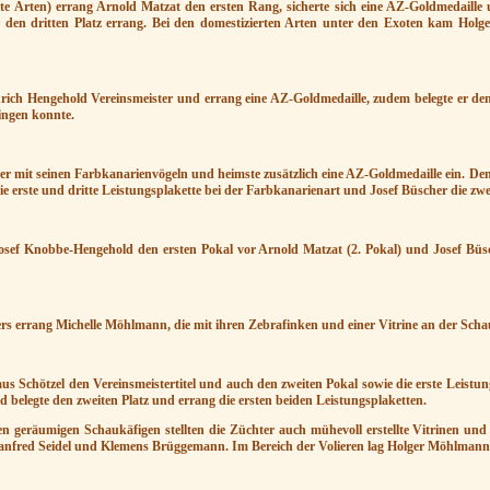
te Arten) errang Arnold Matzat den ersten Rang, sicherte sich eine AZ-Goldmedaille un
den dritten Platz errang. Bei den domestizierten Arten unter den Exoten kam Holg
nrich Hengehold Vereinsmeister und errang eine AZ-Goldmedaille, zudem belegte er d
ringen konnte.
er mit seinen Farbkanarienvögeln und heimste zusätzlich eine AZ-Goldmedaille ein. Den
e erste und dritte Leistungsplakette bei der Farbkanarienart und Josef Büscher die zwei
osef Knobbe-Hengehold den ersten Pokal vor Arnold Matzat (2. Pokal) und Josef Büsche
ers errang Michelle Möhlmann, die mit ihren Zebrafinken und einer Vitrine an der Scha
aus Schötzel den Vereinsmeistertitel und auch den zweiten Pokal sowie die erste Leist
d belegte den zweiten Platz und errang die ersten beiden Leistungsplaketten.
n geräumigen Schaukäfigen stellten die Züchter auch mühevoll erstellte Vitrinen und 
nfred Seidel und Klemens Brüggemann. Im Bereich der Volieren lag Holger Möhlmann 