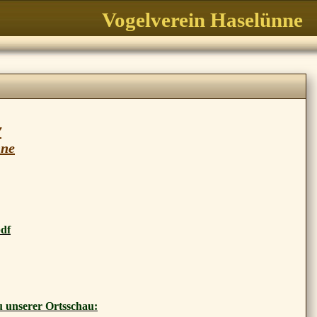
Vogelverein Haselünne
7
nne
df
u unserer Ortsschau: