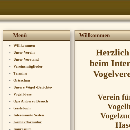
Menü
Willkommen
Willkommen
Herzlic
Unser Verein
Unser Vorstand
beim Inter
Vereinsmitglieder
Vogelver
Termine
Ortsschau
Wir 
Unsere Vögel -Berichte-
Vogelbörse
Verein fü
Opa Anton zu Besuch
Vogelh
Gästebuch
Vogelzu
Interessante Seiten
Kontaktformular
Ha
Impressum