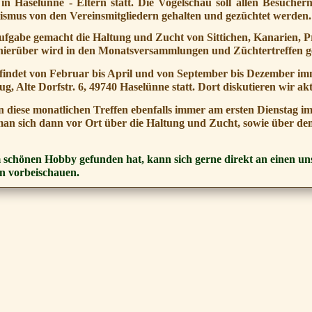
in Haselünne - Eltern statt.
Die Vogelschau soll allen Besucher
lismus von den Vereinsmitgliedern gehalten und gezüchtet werden.
Aufgabe gemacht die Haltung und Zucht von Sittichen, Kanarien, 
ierüber wird in den Monatsversammlungen und Züchtertreffen ge
indet von Februar bis April und von September bis Dezember im
ug, Alte Dorfstr. 6, 49740 Haselünne statt. Dort diskutieren wir
n diese monatlichen Treffen ebenfalls immer am ersten Dienstag 
 man sich dann vor Ort über die Haltung und Zucht, sowie über d
 schönen Hobby gefunden hat, kann sich gerne direkt an einen un
n vorbeischauen.